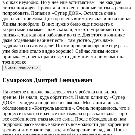
в очках неудобно. Но у нее еще астигматизм – не каждые
линзы подходят. Прочитали, что есть ночные линзы – решили
попробовать. Попали в «Супер ДОК». Остались очень
довольны приемом. Доктор очень внимательная и позитивная.
Линзы подобрали. В них нужно было еще посидеть с
закрытыми глазами – нам сказали, что это «пробный сон в
линзах», так как они работают во сне. Для этого в клинике
даже отдельный кабинет есть – там уютно, дочь даже
задремала на самом деле! Потом проверили зрение еще раз –
уже без линз стало видно хорошо! Сейчас линзы носим,
привыкаем, очень нравится, что днем ничего не мешает на
тренировке!
Читать полностью
Сумароков Дмитрий Геннадьевич
На осмотре в школе оказалось, что у ребенка снизилось
зрение. Не знали, куда обратиться. Нашли клинику «Супер
ДОК» – увидели по дороге из школы. Мы записались на
обследование «Контроль миопии». Очень понравилось, что в
процессе осмотра врач все показывала и рассказывала – про
все особенности глаза моего сына. После обследования нам
подробно рассказали, какие есть возможности для коррекции
зрения и что можно сделать, чтобы зрение не падало. После